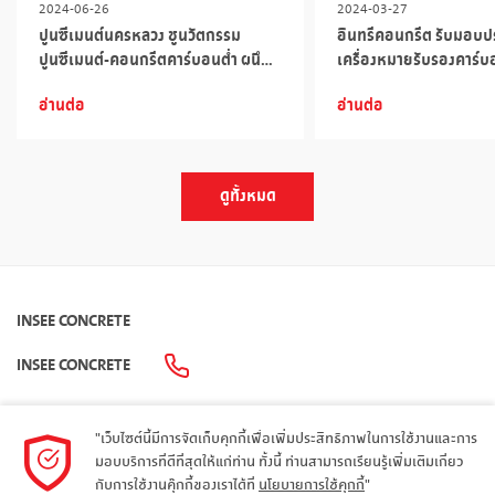
2024-06-26
2024-03-27
ปูนซีเมนต์นครหลวง ชูนวัตกรรม
อินทรีคอนกรีต รับมอบป
ปูนซีเมนต์-คอนกรีตคาร์บอนต่ำ ผนึก
เครื่องหมายรับรองคาร์บ
‘พฤกษา’ ร่วมลดคาร์บอนฟุตพริ้นท์ ลด
อ่านต่อ
อ่านต่อ
อุณหภูมิโลกเดือด
ดูทั้งหมด
INSEE CONCRETE
INSEE CONCRETE
"เว็บไซต์นี้มีการจัดเก็บคุกกี้เพื่อเพิ่มประสิทธิภาพในการใช้งานและการ
มอบบริการที่ดีที่สุดให้แก่ท่าน ทั้งนี้ ท่านสามารถเรียนรู้เพิ่มเติมเกี่ยว
แผนผังเว็บไซต์
กับการใช้งานคุ๊กกี้ของเราได้ที่
นโยบายการใช้คุกกี้
"