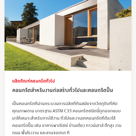
ผลิตภัณฑ์คอนกรีตทั่วไป
คอนกรีตสำหรับงานก่อสร้างทั่วไปและคอนกรีตปั๊ม
เป็นคอนกรีตที่ผ่านกระบวนการผลิตที่ทันสมัยจากวัตถุดิบที่คัด
คุณภาพตาม มาตรฐาน ASTM C33 คอนกรีตชนิดนี้ถูกออกแบบ
มาให้เหมาะสำหรับการใช้งาน ทั่วไปและงานเทคอนกรีตที่ต้องใช้
คอนกรีตปั๊ม เช่น อาคารพาณิชย์ บ้านเดี่ยว ทาวน์เฮาส์ ตึกสูง งาน
ถนน พื้นโรงงาน และลานจอดรถ ที