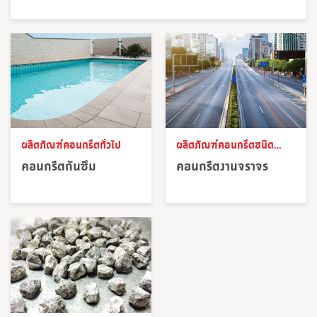
ผลิตภัณฑ์คอนกรีตทั่วไป
ผลิตภัณฑ์คอนกรีตชนิด
พิเศษ
คอนกรีตกันซึม
คอนกรีตงานจราจร