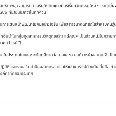
ิทธิภาพสูง สามารถส่งเสริมให้เกิดแนวคิดริเริ่มนวัตกรรมใหม่ ๆ เรามุ่ง
โตที่ยั่งยืนยิ่งกว่าในทุกๆวัน
กับการเดินหน้าพัฒนาสังคมอย่างยั่งยืน เพื่อสร้างอนาคตที่สดใสสำหรับคนรุ่
ิษัทชั้นนำในกลุ่มอุตสาหกรรมวัสดุก่อสร้าง แต่คุณจะเป็นส่วนหนึ่งในความภาค
มากกว่า 50 ปี
ทั้งภายในประเทศไทยและระดับภูมิภาค โอกาสและความก้าวหน้าของคุณจึงเปิด
ิบัติ และร่วมสร้างค่านิยมองค์กรของเราให้แข็งแกร่งไปด้วยกัน นั่นคือ ทำงา
งค์กรที่ดีของประเทศ