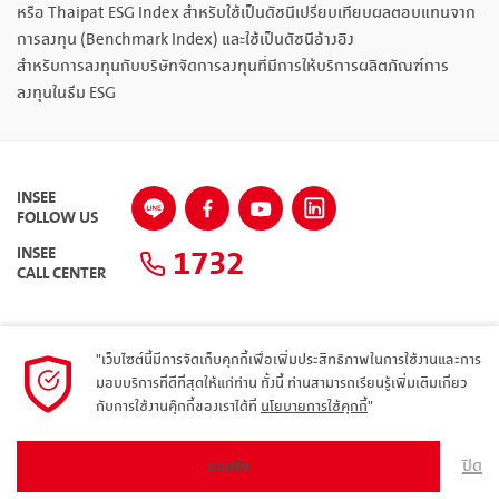
หรือ Thaipat ESG Index สำหรับใช้เป็นดัชนีเปรียบเทียบผลตอบแทนจาก
การลงทุน (Benchmark Index) และใช้เป็นดัชนีอ้างอิง
สำหรับการลงทุนกับบริษัทจัดการลงทุนที่มีการให้บริการผลิตภัณฑ์การ
ลงทุนในธีม ESG
INSEE
FOLLOW US
1732
INSEE
CALL CENTER
"เว็บไซต์นี้มีการจัดเก็บคุกกี้เพื่อเพิ่มประสิทธิภาพในการใช้งานและการ
แผนผังเว็บไซต์
มอบบริการที่ดีที่สุดให้แก่ท่าน ทั้งนี้ ท่านสามารถเรียนรู้เพิ่มเติมเกี่ยว
กับการใช้งานคุ๊กกี้ของเราได้ที่
นโยบายการใช้คุกกี้
"
นโยบายความเป็นส่วนตัว
ARIBA
ปิด
ยอมรับ
© 2023 Siam City Cement Public Company Limited. All rights reserved.