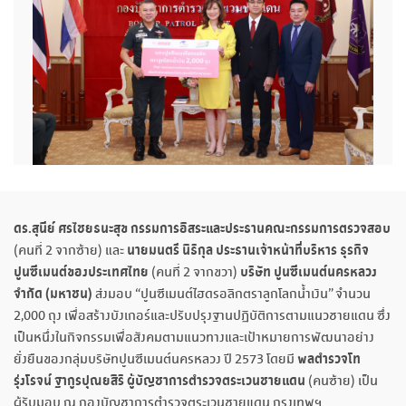
ดร.สุนีย์ ศรไชยธนะสุข กรรมการอิสระและประธานคณะกรรมการตรวจสอบ
นายมนตรี นิธิกุล ประธานเจ้าหน้าที่บริหาร ธุรกิจ
(คนที่ 2 จากซ้าย) และ
ปูนซีเมนต์ของประเทศไทย
บริษัท ปูนซีเมนต์นครหลวง
(คนที่ 2 จากขวา)
จำกัด (มหาชน)
ส่งมอบ “ปูนซีเมนต์ไฮดรอลิกตราลูกโลกน้ำเงิน” จำนวน
2,000 ถุง เพื่อสร้างบังเกอร์และปรับปรุงฐานปฏิบัติการตามแนวชายแดน ซึ่ง
เป็นหนึ่งในกิจกรรมเพื่อสังคมตามแนวทางและเป้าหมายการพัฒนาอย่าง
พลตำรวจโท
ยั่งยืนของกลุ่มบริษัทปูนซีเมนต์นครหลวง ปี 2573 โดยมี
รุ่งโรจน์ ฐากูรปุณยสิริ ผู้บัญชาการตำรวจตระเวนชายแดน
(คนซ้าย) เป็น
ผู้รับมอบ ณ กองบัญชาการตำรวจตระเวนชายแดน กรุงเทพฯ