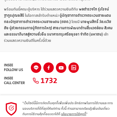
พลตำรวจโท รุ่งโรจน์
พร้อมกันนี้คณะผู้บริหาร ได้ร่วมแสดงความยินดีกับ
ฐากูรปุณยสิริ
ผู้บัญชาการตำรวจตระเวนชายแดน
ในโอกาสเข้ารับตำแหน่ง
กองบัญชาการตำรวจตระเวนชายแดน (ตชด.)
นายพูนสิทธิ์ ว่องธวัช
โดยมี
ชัย ผู้ช่วยกรรมการผู้จัดการใหญ่ สายงานการพัฒนาด้านสิ่งแวดล้อม สังคม
และธรรมาภิบาลสู่ความยั่งยืน ธนาคารกรุงศรีอยุธยา จำกัด (มหาชน)
เข้า
ร่วมแสดงความยินดีในครั้งนี้ด้วย
INSEE
FOLLOW US
1732
INSEE
CALL CENTER
"เว็บไซต์นี้มีการจัดเก็บคุกกี้เพื่อเพิ่มประสิทธิภาพในการใช้งานและการ
แผนผังเว็บไซต์
มอบบริการที่ดีที่สุดให้แก่ท่าน ทั้งนี้ ท่านสามารถเรียนรู้เพิ่มเติมเกี่ยว
กับการใช้งานคุ๊กกี้ของเราได้ที่
นโยบายการใช้คุกกี้
"