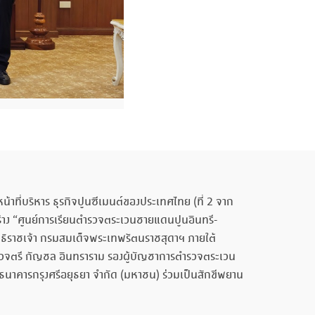
ที่บริหาร ธุรกิจปูนซีเมนต์ของประเทศไทย (ที่ 2 จาก
าง “ศูนย์การเรียนตำรวจตระเวนชายแดนปูนอินทรี-
าธิราชเจ้า กรมสมเด็จพระเทพรัตนราชสุดาฯ ภายใต้
พลตำรวจตรี กัญชล อินทราราม รองผู้บัญชาการตำรวจตระเวน
ธ์ ธนาคารกรุงศรีอยุธยา จำกัด (มหาชน) ร่วมเป็นสักขีพยาน