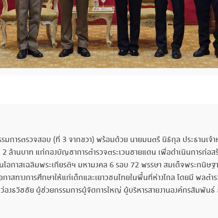
ารตรวจสอบ (ที่ 3 จากขวา) พร้อมด้วย นายมนตรี นิธิกุล ประธานเจ้าหน้า
น 2 ล้านบาท แก่กองบัญชาการตำรวจตระเวนชายแดน เพื่อดำเนินการก่อสร้
งสอน ในโอกาสเฉลิมพระเกียรติฯ มหามงคล 6 รอบ 72 พรรษา สมเด็จพระกนิษฐ
่งเสริมโอกาสทางการศึกษาให้แก่เด็กและเยาวชนไทยในพื้นที่ห่างไกล โดยมี 
์ ว่องธวัชชัย ผู้ช่วยกรรมการผู้จัดการใหญ่ ผู้บริหารสายงานองค์กรสัมพัน