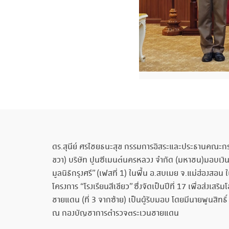
ดร.สุนีย์ ศรไชยธนะสุข กรรมการอิสระและประธานคณะกรรมก
ขวา) บริษัท ปูนซีเมนต์นครหลวง จำกัด (มหาชน)มอบเงิ
มูลนิธิกรุงศรี” (เฟสที่ 1) ในพื้น อ.สบเมย จ.แม่ฮ่อ
โครงการ “โรงเรียนสีเขียว” ซึ่งจัดเป็นปีที่ 17 เพื่อส
ชายแดน (ที่ 3 จากซ้าย) เป็นผู้รับมอบ โดยมีนายพูนสิทธิ
ณ กองบัญชาการตำรวจตระเวนชายแดน