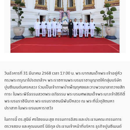
วันอังคารที่ 31 มีนาคม 2568 เวลา 17.00 น. พระบาทสมเด็จพระเจ้าอยู่หัว
ทรงพระกรุณาโปรดเกล้าฯ พระราชทานพระบรมราชานุญาตให้กลุ่มบริษัท
ปูนซีเมนต์นครหลวง ร่วมเป็นเจ้าภาพบำเพ็ญกุศลและวางพวงมาลาถวายสัก
การะ ในพระพิธีธรรมสวดพระอภิธรรม พระบรมศพสมเด็จพระนางเจ้าสิริกิติ์
พระบรมราชินีนาถ พระบรมราชชนนีพันปีหลวง ณ พระที่นั่งดุสิตมหา
ปราสาท ในพระบรมมหาราชวัง
ในการนี้ ดร.สุนีย์ ศรไชยธนะสุข กรรมการอิสระและประธานคณะกรรมการ
ตรวจสอบ และคุณมนตรี นิธิกุล ประธานเจ้าหน้าที่บริหาร ธุรกิจปูนซีเมนต์