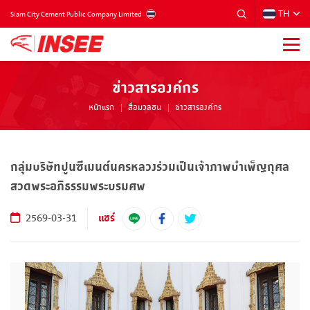
TH
THAILAND
Siam City Cement Public Company Limited
ข่าวสารองค์กร
หน้าแรก
สื่อมวลชน
ข่าวสารองค์กร
กลุ่มบริษัทปูนซีเมนต์นครหลวงร่วมเป็นเจ้าภาพบำเพ็ญกุศล
สวดพระอภิธรรมพระบรมศพ
แชร์
2569-03-31