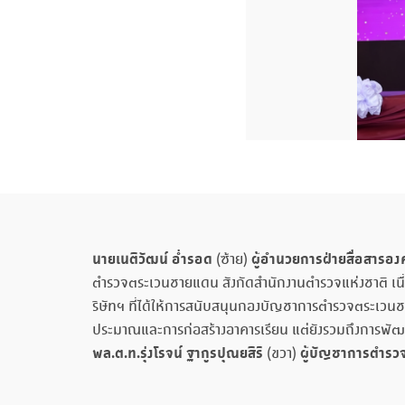
นายเนติวัฒน์ อ่ำรอด
ผู้อำนวยการฝ่ายสื่อสารอง
(ซ้าย)
ตำรวจตระเวนชายแดน สังกัดสำนักงานตำรวจแห่งชาติ เนื่
ริษัทฯ ที่ได้ให้การสนับสนุนกองบัญชาการตำรวจตระเวนชา
ประมาณและการก่อสร้างอาคารเรียน แต่ยังรวมถึงการพัฒน
พล.ต.ท.รุ่งโรจน์ ฐากูรปุณยสิริ
ผู้บัญชาการตำร
(ขวา)