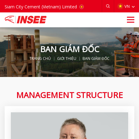
VIETNAM
VN
Siam City Cement (Vietnam) Limited
BAN GIÁM ĐỐC
TRANG CHỦ
GIỚI THIỆU
BAN GIÁM ĐỐC
MANAGEMENT STRUCTURE