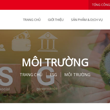
TỔNG CÔNG
TRANG CHỦ
GIỚI THIỆU
SẢN PHẨM & DỊCH VỤ
MÔI TRƯỜNG
TRANG CHỦ
ESG
MÔI TRƯỜNG