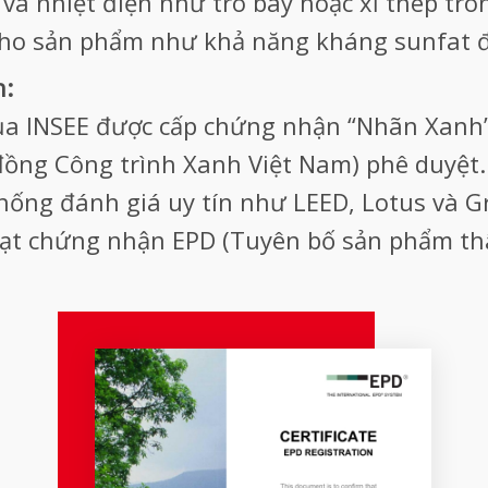
à nhiệt điện như tro bay hoặc xỉ thép tro
cho sản phẩm như khả năng kháng sunfat đ
:
a INSEE được cấp chứng nhận “Nhãn Xanh”
đồng Công trình Xanh Việt Nam) phê duyệt
hống đánh giá uy tín như LEED, Lotus và Gr
t chứng nhận EPD (Tuyên bố sản phẩm thân