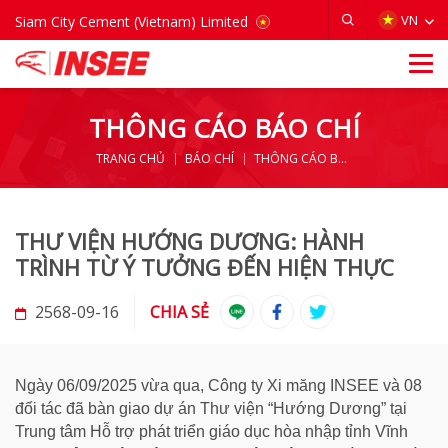
VIETNAM
VN
Siam City Cement (Vietnam) Limited
THÔNG CÁO BÁO CHÍ
TRANG CHỦ
BÁO CHÍ
THÔNG CÁO BÁO CHÍ
THƯ VIỆN HƯỚNG DƯƠNG: HÀNH
TRÌNH TỪ Ý TƯỞNG ĐẾN HIỆN THỰC
2568-09-16
CHIA SẺ
Ngày 06/09/2025 vừa qua, Công ty Xi măng INSEE và 08
đối tác đã bàn giao dự án Thư viện “Hướng Dương” tại
Trung tâm Hỗ trợ phát triển giáo dục hòa nhập tỉnh Vĩnh