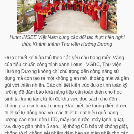
Hình: INSEE Việt Nam cùng các đối tác thực hiện nghi
thức Khánh thành Thư viện Hướng Dương
Được thiết kế tuân thủ theo các yêu cầu hạng mức Vàng
của tiêu chuẩn công trình xanh Lotus - VGBC, Thư viện
Hướng Dương không chỉ chú trọng đến công năng sử
dụng mà còn tạo ra một không gian mở, thoáng mát và gần
gũi với thiên nhiên. Các chi tiết kiến trúc được tính toán kỹ
lưỡng để đảm bảo khả năng tiếp cận toàn diện cho học
sinh tại trung tâm, từ lối đi, khu vực đọc sách cho đến
không gian sinh hoạt chung. Đặc biệt, hệ thống điện được
thiết kế tự động hóa với các thiết bị đạt hiệu quả năng
lượng cao như: đèn LED, máy lọc nước, máy lạnh, quạt,
v.v. được gắn nhãn 5 sao. Hệ thống CB bảo vệ chống giật,
chống rò rỉ, chống sét nhằm đảm bảo an toàn nhất cho các