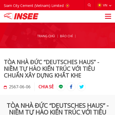
VIETNAM
VN
Siam City Cement (Vietnam) Limited
TRANG CHỦ
BÁO CHÍ
TÒA NHÀ ĐỨC “DEUTSCHES HAUS” -
NIỀM TỰ HÀO KIẾN TRÚC VỚI TIÊU
CHUẨN XÂY DỰNG KHẮT KHE
2567-06-06
CHIA SẺ
TÒA NHÀ ĐỨC “DEUTSCHES HAUS” -
NIỀM TỰ HÀO KIẾN TRÚC VỚI TIÊU