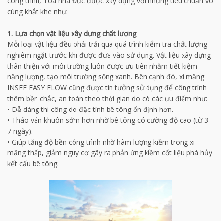
công trình, Tòa nhà Đức được xây dựng với những tiêu chuẩn vô
cùng khắt khe như:
1.
Lựa chọn vật liệu xây dựng chất lượng
Mỗi loại vật liệu đều phải trải qua quá trình kiểm tra chất lượng
nghiêm ngặt trước khi được đưa vào sử dụng. Vật liệu xây dựng
thân thiện với môi trường luôn được ưu tiên nhằm tiết kiệm
năng lượng, tạo môi trường sống xanh. Bên cạnh đó, xi măng
INSEE EASY FLOW cũng được tin tưởng sử dụng để công trình
thêm bền chắc, an toàn theo thời gian do có các ưu điểm như:
•
Dễ dàng thi công do đặc tính bê tông ổn định hơn.
•
Tháo ván khuôn sớm hơn nhờ bê tông có cường độ cao (từ 3-
7 ngày).
•
Giúp tăng độ bền công trình nhờ hàm lượng kiềm trong xi
măng thấp, giảm nguy cơ gây ra phản ứng kiềm cốt liệu phá hủy
kết cấu bê tông.