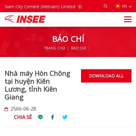
VIETNAM
VN
Siam City Cement (Vietnam) Limited
BÁO CHÍ
TRANG CHỦ
BÁO CHÍ
Nhà máy Hòn Chông
DOWNLOAD ALL
tại huyện Kiên
Lương, tỉnh Kiên
Giang
2566-06-28
CHIA SẺ