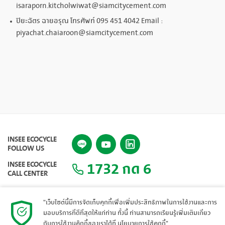
isaraporn.kitcholwiwat@siamcitycement.com
ปิยะฉัตร ฉายอรุณ โทรศัพท์ 095 451 4042 Email :
piyachat.chaiaroon@siamcitycement.com
INSEE ECOCYCLE
FOLLOW US
1732 กด 6
INSEE ECOCYCLE
CALL CENTER
"เว็บไซต์นี้มีการจัดเก็บคุกกี้เพื่อเพิ่มประสิทธิภาพในการใช้งานและการ
มอบบริการที่ดีที่สุดให้แก่ท่าน ทั้งนี้ ท่านสามารถเรียนรู้เพิ่มเติมเกี่ยว
แผนผังเว็บไซต์
กับการใช้งานคุ๊กกี้ของเราได้ที่
นโยบายการใช้คุกกี้
"