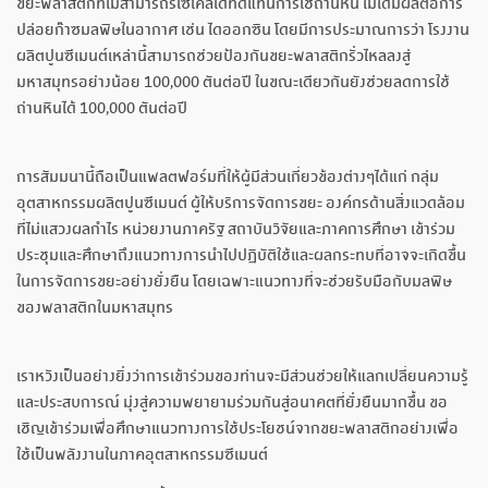
ขยะพลาสติกที่ไม่สามารถรีไซเคิลได้ทดแทนการใช้ถ่านหิน ไม่ได้มีผลต่อการ
ปล่อยก๊าซมลพิษในอากาศ เช่น ไดออกซิน โดยมีการประมาณการว่า โรงงาน
ผลิตปูนซีเมนต์เหล่านี้สามารถช่วยป้องกันขยะพลาสติกรั่วไหลลงสู่
มหาสมุทรอย่างน้อย 100,000 ตันต่อปี ในขณะเดียวกันยังช่วยลดการใช้
ถ่านหินได้ 100,000 ตันต่อปี
การสัมมนานี้ถือเป็นแพลตฟอร์มที่ให้ผู้มีส่วนเกี่ยวข้องต่างๆได้แก่ กลุ่ม
อุตสาหกรรมผลิตปูนซีเมนต์ ผู้ให้บริการจัดการขยะ องค์กรด้านสิ่งแวดล้อม
ที่ไม่แสวงผลกำไร หน่วยงานภาครัฐ สถาบันวิจัยและภาคการศึกษา เข้าร่วม
ประชุมและศึกษาถึงแนวทางการนำไปปฏิบัติใช้และผลกระทบที่อาจจะเกิดขึ้น
ในการจัดการขยะอย่างยั่งยืน โดยเฉพาะแนวทางที่จะช่วยรับมือกับมลพิษ
ของพลาสติกในมหาสมุทร
เราหวังเป็นอย่างยิ่งว่าการเข้าร่วมของท่านจะมีส่วนช่วยให้แลกเปลี่ยนความรู้
และประสบการณ์ มุ่งสู่ความพยายามร่วมกันสู่อนาคตที่ยั่งยืนมากขึ้น ขอ
เชิญเข้าร่วมเพื่อศึกษาแนวทางการใช้ประโยชน์จากขยะพลาสติกอย่างเพื่อ
ใช้เป็นพลังงานในภาคอุตสาหกรรมซีเมนต์