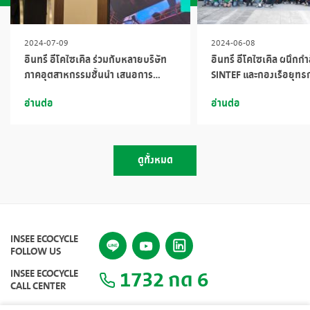
2024-07-09
2024-06-08
อินทรี อีโคไซเคิล ร่วมกับหลายบริษัท
อินทรี อีโคไซเคิล ผนึกกำ
ภาคอุตสาหกรรมชั้นนำ เสนอการ
SINTEF และกองเรือยุทธการ เก็
บริหารจัดการขยะอย่างยั่งยืน ในงาน
ชายหาดดงตาล ลดขยะพลา
อ่านต่อ
อ่านต่อ
สัมมนาเทคโนโลยีสิ่งแวดล้อมระหว่าง
สู่ทะเล
ประเทศไทย-ญี่ปุ่น
ดูทั้งหมด
INSEE ECOCYCLE
FOLLOW US
1732 กด 6
INSEE ECOCYCLE
CALL CENTER