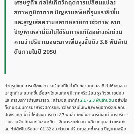
เศรษฐกิจ ก่อให้เกิดวิกฤตการเปลี่ยนแปลง
สภาพภูมิอากาศ ปัญหามลพิษที่รุนแรงยิ่งขึ้น
และสูญเสียความหลากหลายทางชีวภาพ หาก
ปัญหาเหล่านี้ยังไม่ได้รับการแก้ไขอย่างเร่งด่วน
คาดว่าปริมาณขยะอาจเพิ่มสูงขึ้นถึง 3.8 พันล้าน
ตันภายในปี 2050
ด้วยรูปแบบการผลิตและการบริโภคที่ไม่ยั่งยืนของมนุษยชาติ ทำให้โลกของ
เราถูกทำลายมากขึ้นเรื่อยๆ โดยในทุกๆ ปี ภาคครัวเรือน ธุรกิจขนาดย่อม
และการบริการด้านสาธารณะ สร้างขยะมากถึง
2.1 - 2.3 พันล้านตัน
อย่างไร
ก็ตาม ระบบการบริหารจัดการขยะทั่วโลกกลับไม่เพียงพอต่อการรับมือกับ
ปัญหาเหล่านี้ ทำให้ประชากรกว่า 2.7 พันล้านคนไม่สามารถเข้าถึงการบริการ
รวบรวมจัดเก็บขยะ ในขณะที่การจัดการขยะในสถานที่ควบคุมอย่างเหมาะ
สม ทำได้เพียงร้อยละ 61-62 ของจำนวนปริมาณขยะทั้งหมด ปัญหามลพิษ