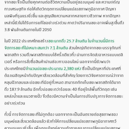
จากขยะจึงเป็นภัยคุกคามต่อชีวิตความเป็นอยู่ของมนุษย์ และความเจริญ
ทางเศรษฐกิจ ก่อให้เกิดวิกฤตการเปลี่ยนแปลงสภาพภูมิอากาศ ปัญหา
มลพิษที่รุนแรงยิ่งขึ้น และสูญเสียความหลากหลายทางชีวภาพ หากปัญหา
เหล่านี้ยังไม่ได้รับการแก้ไขอย่างเร่งด่วน คาดว่าปริมาณขยะอาจเพิ่มสูงขึ้นถึง
3.8 พันล้านตันภายในปี 2050
ในปี 2022 ประเทศไทยสร้าง
ขยะมากถึง 25.7 ล้านตัน ในจำนวนนี้มีการ
จัดการขยะที่ไม่เหมาะสมกว่า 7.1 ล้านตัน
ส่วนใหญ่เกิดจากขยะบรรจุภัณฑ์
พลาสติก รวมถึงพลาสติกแบบใช้ครั้งเดียวทิ้ง ผ่านการจัดส่งอาหารแบบเดลิ
เวอรี่ หรือการสั่งซื้อสินค้าผ่านช่องทางออนไลน์ นอกจากนี้ยังพบว่า
ประเทศไทยมี
จำนวนบ่อขยะประมาณ 2,380 แห่ง
ซึ่งเป็นปัญหาที่ประเทศที่
ต้องเผชิญหน้ากับปัญหาสิ่งแวดล้อมที่สำคัญ โดยการวิจัยคาดการณ์ว่าจาก
หลุมฝังกลบและบ่อขยะที่มีอยู่ทั้งหมด สามารถกักเก็บขยะพลาสติกได้มาก
ถึง 187.9 ล้านตัน อีกทั้งบ่อขยะกว่าร้อยละ 40 ที่อยู่ใกล้พื้นที่วิกฤต เช่น
แหล่งน้ำและแนวชายฝั่ง จึงต้องมีความจำเป็นในการปรับปรุงการจัดการขยะ
อย่างเร่งด่วน
ทั้งนี้ การจัดการขยะที่ไม่ถูกต้อง นอกจากจะเป็นอันตรายต่อสุขภาพของ
มนุษย์และสิ่งแวดล้อมแล้ว ยังทำให้การเปลี่ยนแปลงสภาพภูมิอากาศทวี
ความรุนแรงยิ่งขึ้น เพื่อตอบโจทย์ความท้าทายของการเปลี่ยนแปลงสภาพ