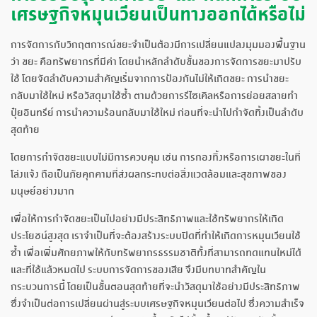
เศรษฐกิจหมุนเวียนเป็นทางออกได้หรือไม่
การจัดการกับวิกฤตการณ์ขยะจำเป็นต้องมีการเปลี่ยนแปลงมุมมองพื้นฐาน
ว่า ขยะ คือทรัพยากรที่มีค่า โดยนำหลักลำดับขั้นของการจัดการขยะมาปรับ
ใช้ โดยจัดลำดับความสำคัญเริ่มจากการป้องกันไม่ให้เกิดขยะ การนำขยะ
กลับมาใช้ใหม่ หรือวัสดุมาใช้ซ้ำ ตามด้วยการรีไซเคิลหรือการย่อยสลายทำ
ปุ๋ยอินทรีย์ การนำความร้อนกลับมาใช้ใหม่ ก่อนที่จะนำไปกำจัดทิ้งเป็นลำดับ
สุดท้าย
โดยการกำจัดขยะแบบไม่มีการควบคุม เช่น การกองทิ้งหรือการเผาขยะในที่
โล่งแจ้ง ถือเป็นภัยคุกคามที่ส่งผลกระทบต่อสิ่งแวดล้อมและสุขภาพของ
มนุษย์อย่างมาก
เพื่อให้การกำจัดขยะเป็นไปอย่างมีประสิทธิภาพและใช้ทรัพยากรให้เกิด
ประโยชน์สูงสุด เราจำเป็นที่จะต้องสร้างระบบปิดที่ทำให้เกิดการหมุนเวียนใช้
ซ้ำ เพื่อเพิ่มศักยภาพให้กับทรัพยากรธรรมชาติทั้งที่สามารถทดแทนใหม่ได้
และที่ใช้แล้วหมดไป ระบบการจัดการของเสีย จึงมีบทบาทสำคัญใน
กระบวนการนี้ โดยเป็นขั้นตอนสุดท้ายที่จะนำวัสดุมาใช้อย่างมีประสิทธิภาพ
ซึ่งจำเป็นต่อการเปลี่ยนผ่านสู่ระบบเศรษฐกิจหมุนเวียนต่อไป ซึ่งความสำเร็จ