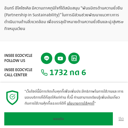
อินทรี อีโคไซเคิล มีความภาคภูมิใจที่ได้สนับสนุน “พันธมิตรด้านความยั่งยืน
(Partnership in Sustainability)” ในการมีส่วนช่วยพัฒนาแนวทางการ
ดำเนินงานด้านสิ่งแวดล้อม เพื่อบรรลุเป้าหมายด้านความยั่งยืนและมุ่งสู่เศรษ
กิจหมุนเวียน
INSEE ECOCYCLE
FOLLOW US
1732 กด 6
INSEE ECOCYCLE
CALL CENTER
"เว็บไซต์นี้มีการจัดเก็บคุกกี้เพื่อเพิ่มประสิทธิภาพในการใช้งานและการ
มอบบริการที่ดีที่สุดให้แก่ท่าน ทั้งนี้ ท่านสามารถเรียนรู้เพิ่มเติมเกี่ยว
แผนผังเว็บไซต์
กับการใช้งานคุ๊กกี้ของเราได้ที่
นโยบายการใช้คุกกี้
"
ปิด
ยอมรับ
© 2023 INSEE Ecocycle. All rights reserved.