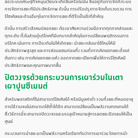
ของระบบเศรษฐกิจหมุนเวียนจะเกิดขึ้นหรือไม่นั้น ขึ้นอยู่กับการจัดตั้งระบบ
การจัดการขยะที่มีประสิทธิภาพ ดังนั้น การปรับปรุงการจัดเก็บรวบรวม การ
รีไซเคิลและด้านอื่นๆในการจัดการขยะที่ดีจึงเป็นสิ่งที่สำคัญ
ดังนั้น การสร้างสังคมปลอดขยะ ต้องอาศัยความร่วมมือจากทุกภาคส่วนและ
ทุกระดับ ทั้งในส่วนผู้บริโภคที่มีบทบาทสำคัญในการเปลี่ยนพฤติกรรมการ
บริโภค เน้นการ การป้องกันไม่ให้เกิดขยะ นำขยะกลับมาใช้ใหม่ให้มี
ประสิทธิภาพสูงสุด และการซ่อมแซมก่อนทิ้ง รวมทั้งการคัดแยกขยะตั้งแต่
ต้นทาง เช่น การคัดแยกขยะแห้ง ออกจากขยะเปียกเพื่อให้การรีไซเคิลมี
ประสิทธิภาพและคุณภาพมากขึ้น
ปิดวงจรด้วยกระบวนการเผาร่วมในเตา
เผาปูนซีเมนต์
สำหรับพลาสติกที่ไม่สามารถรีไซเคิลได้ หรือมีมูลค่าต่ำ รวมทั้งขยะที่หมดอายุ
การใช้งานจนไม่สามารถใช้ซ้ำได้อีก สามารถเปลี่ยนเป็นพลังงานทดแทนได้
ซึ่งวิธีการนี้จะสามารถปิดวงจรและบรรลุเป้าหมายสู่การลดขยะฝังกลบให้เป็น
ศูนย์
กระบวนการนำขยะมาเป็นพลังงานหรือเรียกกันว่าการเผาร่วม โดยการนำ