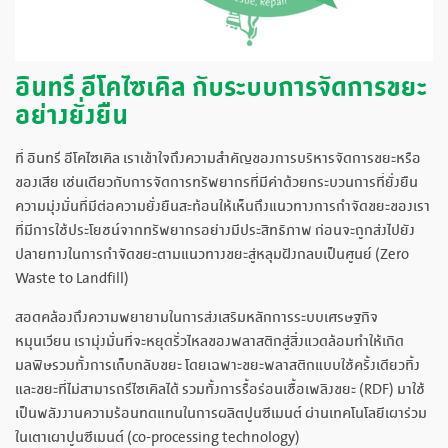
อินทรี อีโคไซเคิล กับระบบการจัดการขยะ
อย่างยั่งยืน
ที่ อินทรี อีโคไซเคิล เราเข้าใจถึงความสำคัญของการบริหารจัดการขยะหรือ
ของเสีย เช่นเดียวกับการจัดการทรัพยากรที่มีค่าด้วยกระบวนการที่ยั่งยืน
ความมุ่งมั่นที่มีต่อความยั่งยืนสะท้อนให้เห็นถึงแนวทางการกำจัดขยะของเรา
ที่มีการใช้ประโยชน์จากทรัพยากรอย่างมีประสิทธิภาพ ก่อนจะถูกส่งไปยัง
ปลายทางในการกำจัดขยะตามแนวทางขยะสู่หลุมฝังกลบเป็นศูนย์ (Zero
Waste to Landfill)
สอดคล้องถึงความพยายามในการส่งเสริมหลักการระบบเศรษฐกิจ
หมุนเวียน เรามุ่งมั่นที่จะหยุดรั่วไหลของพลาสติกสู่สิ่งแวดล้อมทำให้เกิด
มลพิษรวมทั้งการเก็บกลับขยะ โดยเฉพาะขยะพลาสติกแบบใช้ครั้งเดียวทิ้ง
และขยะที่ไม่สามารถรีไซเคิลได้ รวมทั้งการรื้อร่อนเชื้อเพลิงขยะ (RDF) มาใช้
เป็นพลังงานความร้อนทดแทนในการผลิตปูนซีเมนต์ ผ่านเทคโนโลยีเผาร่วม
ในเตาเผาปูนซีเมนต์ (co-processing technology)