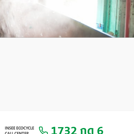
1732 กด 6
INSEE ECOCYCLE
CALL CENTER