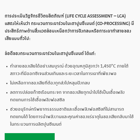
การประเมินวัฏจักรชีวิตผลิตภัณฑ์ (
LIFE CYCLE ASSESSMENT – LCA
)
แสดงให้เห็นว่า
กระบวนการเผาร่วมในเตาปูนซีเมนต์ (CO-PROCESSING)
มี
ประสิทธิภาพด้านสิ่งแวดล้อมเหนือกว่าการฝังกลบหรือการเผาทำลายของ
เสียแบบทั่วไป:
ข้อดีของกระบวนการเผาร่วมในเตาปูนซีเมนต์ ได้แก่:
ทำลายของเสียได้อย่างสมบูรณ์ ด้วยอุณหภูมิสูงกว่า 1,450°C ภายใต้
สภาวะที่มีออกซิเจนส่วนเกินและระยะเวลาในการเผาที่เพียงพอ
ไม่เหลือกากของเสียที่ต้องถูกส่งไปหลุมฝังกลบ
ลดการปล่อยก๊าซเรือนกระจก จากของเสียถูกนำไปใช้เป็นเชื้อเพลิง
ทดแทนการใช้เชื้อเพลิงฟอสซิล
ช่วยอนุรักษ์ทรัพยากรธรรมชาติและเชื้อเพลิงฟอสซิลที่ไม่สามารถ
ทดแทนได้ โดยการนำพลังงานและคุณค่าของแร่ธาตุในของเสียกลับมาใช้
ในกระบวนการผลิตปูนซีเมนต์