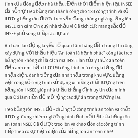
tình của đông đảo nhà thầu. Đến thời điểm hiện tại, INSEE
đã hỗ trợ treo băng rôn thành công cho 183 công trình và số
lượng băng rôn được treo vẫn đang không ngừng tăng lên.
INSEE xin cám ơn quý nhà thầu vì đã tích cực mang sắc đỏ
INSEE phủ sóng khắp các dự án!
An toàn lao động là yếu tố quan tâm hàng đầu trong thi công
xây dựng. Với khẩu hiệu “An toàn là hạnh phúc”, công tác treo
băng rôn không chỉ là cách mà INSEE lan tỏa ý thức an toàn
đến anh em thầu thợ tại công trình mà còn gia tăng độ
nhận diện, danh tiếng của nhà thầu trong khu vực. Bằng
việc công bố công trình sử dụng xi măng chất lượng trên
băng rôn, INSEE giúp nhà thầu khẳng định uy tín của mình,
qua đó làm tiền đề mở rộng các dự án trong tương lai.
Treo băng rôn INSEE đỏ - chứng tỏ công trình an toàn và chất
lượng. Cùng chiêm ngưỡng hình ảnh nổi bật của băng rôn
an toàn INSEE đã được treo lên và chào đón các công trình
tiếp theo có sự hiện diện của băng rôn an toàn nhé!