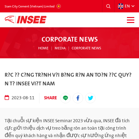
EN
VIETNAM
Siam City Cement (Vietnam) Limited
CORPORATE NEWS
HOME
MEDIA
CORPORATE NEWS
R?C ?? C?NG TR?NH V?I B?NG R?N AN TO?N ??C QUY?
N T? INSEE VI?T NAM
SHARE
2023-08-11
Tại chuỗi sự kiện INSEE Seminar 2023 vừa qua, INSEE đã tích
cực giới thiệu dịch vụ treo băng rôn an toàn tại công trình
đến quý khách hàng và nhận được sự hưởng ứng nhiệt