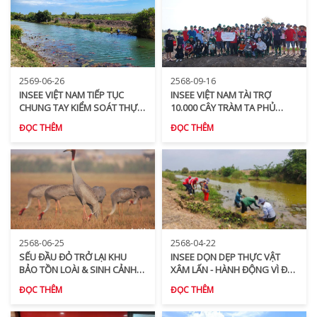
2569-06-26
2568-09-16
INSEE VIỆT NAM TIẾP TỤC
INSEE VIỆT NAM TÀI TRỢ
CHUNG TAY KIỂM SOÁT THỰC
10.000 CÂY TRÀM TA PHỦ
VẬT XÂM LẤN, GÓP PHẦN BẢO
XANH KHU BẢO TỒN LOÀI –
ĐỌC THÊM
ĐỌC THÊM
TỒN ĐA DẠNG SINH HỌC
SINH CẢNH PHÚ MỸ
2568-06-25
2568-04-22
SẾU ĐẦU ĐỎ TRỞ LẠI KHU
INSEE DỌN DẸP THỰC VẬT
BẢO TỒN LOÀI & SINH CẢNH
XÂM LẤN - HÀNH ĐỘNG VÌ ĐA
PHÚ MỸ – TÍN HIỆU TÍCH CỰC
DẠNG SINH HỌC
ĐỌC THÊM
ĐỌC THÊM
CHO ĐA DẠNG SINH HỌC VÀ
NỖ LỰC BẢO TỒN BỀN VỮNG