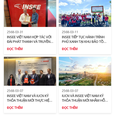
TẠI KHU VỰC KIÊN GIANG
2568-03-31
2568-03-11
INSEE VIỆT NAM HỢP TÁC VỚI
INSEE TIẾP TỤC HÀNH TRÌNH
ĐÀI PHÁT THANH VÀ TRUYỀN
PHỦ XANH TẠI KHU BẢO TỒN
HÌNH KIÊN GIANG TRONG VIỆC
LOÀI - SINH CẢNH PHÚ MỸ,
ĐỌC THÊM
ĐỌC THÊM
QUẢNG BÁ ĐA DẠNG SINH
HUYỆN GIANG THÀNH, TỈNH
HỌC
KIÊN GIANG
2568-03-07
2568-03-07
INSEE VIỆT NAM VÀ IUCN KÝ
IUCN VÀ INSEE VIỆT NAM KÝ
THỎA THUẬN MỚI THỰC HIỆN
THỎA THUẬN MỚI NHẰM HỖ
MỤC TIÊU BẢO TỒN ĐA DẠNG
TRỢ MỤC TIÊU TÁC ĐỘNG
ĐỌC THÊM
ĐỌC THÊM
SINH HỌC ĐẾN NĂM 2030
TÍCH CỰC ĐA DẠNG SINH HỌC
VÀO NĂM 2030