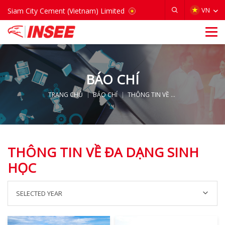
VIETNAM
VN
Siam City Cement (Vietnam) Limited
BÁO CHÍ
TRANG CHỦ
BÁO CHÍ
THÔNG TIN VỀ ĐA DẠNG SINH HỌC
THÔNG TIN VỀ ĐA DẠNG SINH
HỌC
SELECTED YEAR