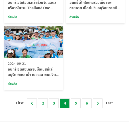
อินทรี อีโคไซเคิลเข้าร่วมจัดแสดง
อินทรี อีโคไซเคิลร่วมเก็บขยะ
บริการในงาน Thailand One
ชายหาด เนื่องในวันอนุรักษ์ชายฝั่ง
Team Lower Carbon Expo 2024
สากล ณ หาดพยูน
อ่านต่อ
อ่านต่อ
จัดโดยเชฟรอน ประเทศไทย
2024-09-21
อินทรี อีโคไซเคิลจับมือเนสท์เล่
อนุรักษ์แหล่งน้ำ ณ คลองขนมจีน
จังหวัดพระนครศรีอยุธยา
อ่านต่อ
First
Last
2
3
4
5
6