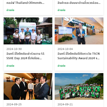
กอล์ฟ Thailand Oilmen#s
สินค้าและสัมมนาด้านสิ่งแวดล้อม
Charity Invitational (TOCI)
และการจัดการของเสีย
อ่านต่อ
อ่านต่อ
(EnWastExpo)
2024-10-30
2024-10-04
อินทรี อีโคไซเคิลเข้าร่วมงาน S1
อินทรี อีโคไซเคิลได้รับรางวัล TSCN
SSHE Day 2024 ซึ่งจัดโดย
Sustainability Award 2024 จาก
ปตท.สผ.
เครือข่ายธุรกิจห่วงโซ่อุปทานแห่ง
อ่านต่อ
อ่านต่อ
ประเทศไทย
2024-09-25
2024-09-21