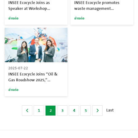
INSEE Ecocycle Joins as
INSEE Ecocycle promotes
Speaker at Workshop
waste management
“Accelerating Decarbonization
education at the Poon INSEE-
อ่านต่อ
อ่านต่อ
in the Cement and Concrete
Krungsri Foundation Border
Sector: Financing the
Patrol Police School (Ban Krai
Transition”
Kriang) on the occasion of the
school inauguration presided
over by Her Royal Highness
Princess Maha Chakri
Sirindhorn
2025-07-22
INSEE Ecocycle Joins “Oil &
Gas Roadshow 2025,”
Highlighting Industrial
อ่านต่อ
Cleaning Innovations
Last
1
2
3
4
5