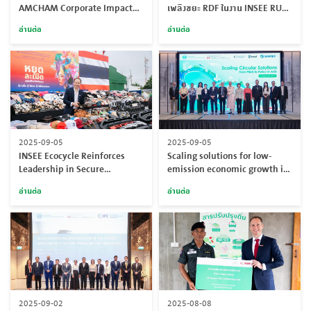
AMCHAM Corporate Impact
เพลิงขยะ RDF ในงาน INSEE RUN
Awards 2025 จากหอการค้า
2025 สนับสนุนการจัดงานอย่าง
อ่านต่อ
อ่านต่อ
อเมริกันในประเทศไทย
ยั่งยืน
(AMCHAM)
2025-09-05
2025-09-05
INSEE Ecocycle Reinforces
Scaling solutions for low-
Leadership in Secure
emission economic growth in
Destruction Services with 6th
Asia: Bangkok workshop
อ่านต่อ
อ่านต่อ
Consecutive DIP Trust
highlights pathways to tackle
plastic pollution and cement
emissions
2025-09-02
2025-08-08