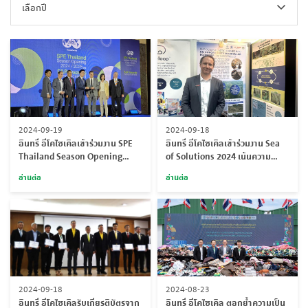
เลือกปี
2024-09-19
2024-09-18
อินทรี อีโคไซเคิลเข้าร่วมงาน SPE
อินทรี อีโคไซเคิลเข้าร่วมงาน Sea
Thailand Season Opening
of Solutions 2024 เน้นความ
2024/2025 and E&P Awards
สำคัญของการลดขยะพลาสติก
อ่านต่อ
อ่านต่อ
Announcement Dinner
2024-09-18
2024-08-23
อินทรี อีโคไซเคิลรับเกียรติบัตรจาก
อินทรี อีโคไซเคิล ตอกย้ำความเป็น