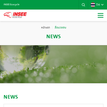
TH
INSEE Ecocycle
หน้าแรก
สื่อมวลชน
NEWS
NEWS