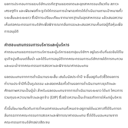
ผลการประกอบการของบริษัทบรรทัดฐานของตลาดและอุตสาหกรรมเดียวกัน สภาวะ
เศรษฐกิจ และเพียงพอที่จะจูงใจให้กรรมการนำพาองค์กรให้ดำเนินงานตามเป้าหมายทั้ง
ระยะสั้นและระยะยาว ซึ่งมีการเปรียบเทียบจากมาตรฐานในอุตสาหกรรม แล้วเสนอความ
เห็นต่อคณะกรรมการบริษัทเพื่อพิจารณากลั่นกรองและเสนอความเห็นต่อผู้ถือหุ้นเพื่อ
การอนุมัติ
ค่าตอบแทนกรรมการบริหารและผู้บริหาร
ค่าตอบแทนของกรรมการบริหารและผู้บริหารของกลุ่มบริษัทฯ อยู่ในระดับที่แข่งขันได้ใน
ธุรกิจปูนซีเมนต์ชั้นนำ และได้รับการอนุมัติจากคณะกรรมการบริษัทภายใต้การทบทวน
และแนะนำจากคณะกรรมการสรรหาและพิจารณาค่าตอบแทน
ผลตอบแทนจากการดำเนินงานระยะสั้น เช่นโบนัสประจำปี จะขึ้นอยู่กับตัวชี้วัดผลการ
ทำงานประจำปีที่เป็นรูปธรรม และสอดคล้องทั้งด้านผลการดำเนินงานทางธุรกิจและ
ศักยภาพความเป็นผู้นำ สำหรับผลตอบแทนจากการดำเนินงานระยะยาว ได้แก่ โครงการ
ร่วมทุนระหว่างนายจ้างและลูกจ้าง (EJIP) ซึ่งสร้างความเป็นเจ้าของกิจการให้แก่ผู้บริหาร
ทั้งนี้นโยบายเกี่ยวกับการกำหนดค่าตอบแทนทั้งหมดจะอยู่ภายใต้แนวทางที่ได้รับการก
ลั่นกรองจากคณะกรรมการสรรหาและพิจารณาค่าตอบแทน ซึ่งได้รับมอบหมายจาก
คณะกรรมการบริษัทอย่างชัดเจน