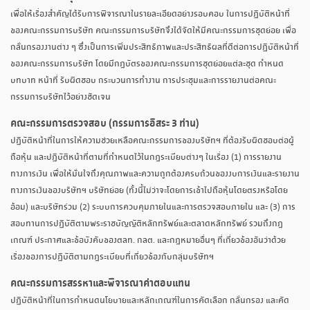
เพื่อให้เรื่องสำคัญได้รับการพิจารณาในรายละเอียดอย่างรอบคอบ ในการปฏิบัติหน้าที่
ของคณะกรรมการบริษัท คณะกรรมการบริษัทจึงได้จัดให้มีคณะกรรมการชุดย่อย เพื่อ
กลั่นกรองงานต่าง ๆ ซึ่งเป็นการเพิ่มประสิทธิภาพและประสิทธิผลที่ดีต่อการปฏิบัติหน้าที่
ของคณะกรรมการบริษัท โดยมีกฎบัตรของคณะกรรมการชุดย่อยแต่ละชุด กำหนด
บทบาท หน้าที่ รับผิดชอบ กระบวนการทำงาน การประชุมและการรายงานต่อคณะ
กรรมการบริษัทไว้อย่างชัดเจน
คณะกรรมการตรวจสอบ (กรรมการอิสระ 3 ท่าน)
ปฏิบัติหน้าที่ในการให้ความช่วยเหลือคณะกรรมการของบริษัทฯ ที่ต้องรับผิดชอบต่อผู้
ถือหุ้น และปฏิบัติหน้าที่ตามที่กำหนดไว้ในกฎระเบียบต่างๆ ในเรื่อง (1) การรายงาน
ทางการเงิน เพื่อให้มั่นใจถึงคุณภาพและความถูกต้องครบถ้วนของงบการเงินและรายงาน
ทางการเงินของบริษัทฯ บริษัทย่อย (ทั้งนี้ไม่ว่าจะโดยการเข้าไปถือหุ้นโดยตรงหรือโดย
อ้อม) และบริษัทร่วม (2) ระบบการควบคุมภายในและการตรวจสอบภายใน และ (3) การ
สอบทานการปฏิบัติตามพระราชบัญญัติหลักทรัพย์และตลาดหลักทรัพย์ รวมถึงกฎ
เกณฑ์ ประกาศและข้อบังคับของตลท. กลต. และกฎหมายอื่นๆ ที่เกี่ยวข้องอันว่าด้วย
เรื่องของการปฏิบัติตามกฎระเบียบที่เกี่ยวข้องกับกลุ่มบริษัทฯ
คณะกรรมการสรรหาและพิจารณาค่าตอบแทน
ปฏิบัติหน้าที่ในการกำหนดนโยบายและหลักเกณฑ์ในการคัดเลือก กลั่นกรอง และคัด