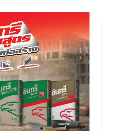
2568-
เปลี่ยน