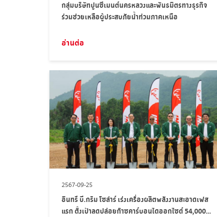
กลุ่มบริษัทปูนซีเมนต์นครหลวงและพันธมิตรทางธุรกิจ
ร่วมช่วยเหลือผู้ประสบภัยน้ำท่วมภาคเหนือ
อ่านต่อ
2567-09-25
อินทรี บี.กริม โซล่าร์ เร่งเครื่องผลิตพลังงานสะอาดเฟส
แรก ตั้งเป้าลดปล่อยก๊าซคาร์บอนไดออกไซด์ 54,000