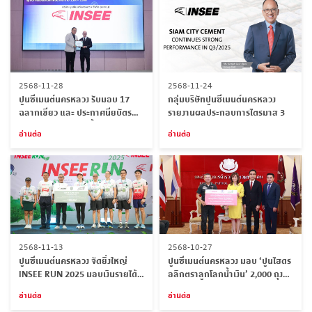
2568-11-28
2568-11-24
ปูนซีเมนต์นครหลวง รับมอบ 17
กลุ่มบริษัทปูนซีเมนต์นครหลวง
ฉลากเขียว และ ประกาศนียบัตร
รายงานผลประกอบการไตรมาส 3
Eco Advance ตอกย้ำพันธกิจการ
อ่านต่อ
อ่านต่อ
ขับเคลื่อนองค์กรสู่การพัฒนาที่
ยั่งยืน
2568-11-13
2568-10-27
ปูนซีเมนต์นครหลวง จัดยิ่งใหญ่
ปูนซีเมนต์นครหลวง มอบ ‘ปูนไฮดร
INSEE RUN 2025 มอบเงินรายได้ 2
อลิกตราลูกโลกน้ำเงิน’ 2,000 ถุง
แสนบาท สนับสนุนการศึกษา -
สร้างบังเกอร์-ฐานปฏิบัติการเสริม
อ่านต่อ
อ่านต่อ
พัฒนาคุณภาพชีวิตเยาวชนไทย
แกร่งแนวชายแดน