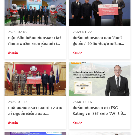
2569-02-05
2569-01-22
กลุ่มบริษัทปูนซีเมนต์นครหลวง โชว์
ปูนซีเมนต์นครหลวง มอบ ‘อินทรี
ศักยภาพนวัตกรรมคาร์บอนต่ำ ใน
ปูนเขียว’ 20 ตัน ฟื้นฟูบ้านเรือน
งาน SITE 2026 ตอกย้ำผู้นำการ
ประสบอุทกภัยภาคใต้
อ่านต่อ
อ่านต่อ
ก่อสร้างอย่างยั่งยืน
2569-01-12
2568-12-16
ปูนซีเมนต์นครหลวง มอบเงิน 2 ล้าน
ปูนซีเมนต์นครหลวง คว้า ESG
สร้างศูนย์การเรียน ตชด.
Rating จาก SET ระดับ “AA” 3 ปี
จ.แม่ฮ่องสอน
ซ้อน สะท้อนกลยุทธ์ความยั่งยืนที่
อ่านต่อ
อ่านต่อ
สร้างมูลค่าทางธุรกิจ