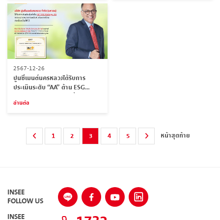
2567-12-26
ปูนซีเมนต์นครหลวงได้รับการ
ประเมินระดับ “AA” ด้าน ESG
Rating จาก SET เป็นปีที่สองติดต่อ
อ่านต่อ
กัน
หน้าสุดท้าย
1
2
3
4
5
INSEE
FOLLOW US
INSEE