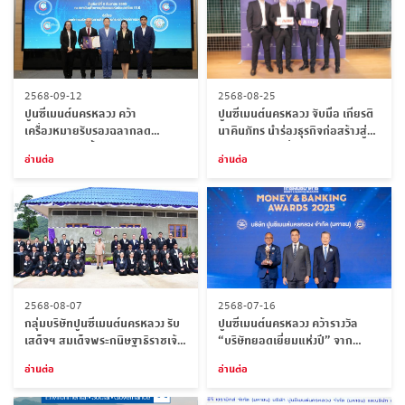
2568-09-12
2568-08-25
ปูนซีเมนต์นครหลวง คว้า
ปูนซีเมนต์นครหลวง จับมือ เกียรติ
เครื่องหมายรับรองฉลากลด
นาคินภัทร นำร่องธุรกิจก่อสร้างสู่
คาร์บอนฟุตพริ้นท์ เดินหน้าสู่สังคม
สังคมคาร์บอนต่ำ
อ่านต่อ
อ่านต่อ
คาร์บอนต่ำ
2568-08-07
2568-07-16
กลุ่มบริษัทปูนซีเมนต์นครหลวง รับ
ปูนซีเมนต์นครหลวง คว้ารางวัล
เสด็จฯ สมเด็จพระกนิษฐาธิราชเจ้า
“บริษัทยอดเยี่ยมแห่งปี” จาก
กรมสมเด็จพระเทพรัตนราชสุดาฯ
Money and Banking Awards
อ่านต่อ
อ่านต่อ
สยามบรมราชกุมารี ทรงเปิดศูนย์
2025
การเรียนฯ เพื่อการศึกษาที่ยั่งยืน