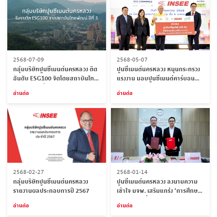
2568-07-09
2568-05-07
กลุ่มบริษัทปูนซีเมนต์นครหลวง ติด
ปูนซีเมนต์นครหลวง หนุนกระทรวง
อันดับ ESG100 จัดโดยสถาบันไทย
แรงงาน มอบปูนซีเมนต์คาร์บอนต่ำ
พัฒน์เป็นปีที่ 5
พัฒนาทักษะช่างไทย
อ่านต่อ
อ่านต่อ
2568-02-27
2568-01-14
กลุ่มบริษัทปูนซีเมนต์นครหลวง
ปูนซีเมนต์นครหลวง ลงนามความ
รายงานผลประกอบการปี 2567
เข้าใจ มจพ. เสริมแกร่ง ‘การศึกษา-
พัฒนาคน-สิ่งแวดล้อม’
อ่านต่อ
อ่านต่อ