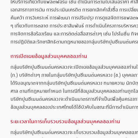
ให้บริการเกี่ยวกับแพลตฟอร์ม เช่น ดำเนินการตามใบเสนอราคา คำสั่ง
เอกสารทางการเงิน การประเมินเครดิต การยกเลิกคำสั่งซื้อ การเปลี่
ค้นคว้า การวิเคราะห์ การพัฒนา การปรับปรุง การดูแลจัดการแพลต
ๆ เกี่ยวกับการตลาด การประชาสัมพันธ์ การดำเนินโครงการบริหารควา
การจัดการข้อร้องเรียน และการติดต่อสื่อสารต่างๆ เช่น โปรโมชั่น ก
การปฏิบัติและรักษาสิทธิตามกฎหมายของกลุ่มบริษัทปูนซีเมนต์นค
การเปิดเผยข้อมูลส่วนบุคคลของท่าน
กลุ่มบริษัทปูนซีเมนต์นครหลวงจะเปิดเผยข้อมูลส่วนบุคคลของท่านให้กั
(ก.) บริษัทต่างๆ ภายในกลุ่มบริษัทปูนซีเมนต์นครหลวง (ข.) บุคคลภาย
ได้รับอนุญาตจากกลุ่มบริษัทปูนซีเมนต์นครหลวง ทนายความ นักบัญ
ศาล ตามที่กฎหมายกำหนด ในกรณีที่ข้อมูลส่วนบุคคลของท่านถูกโอนให้
บริษัทปูนซีเมนต์นครหลวงจะดำเนินมาตรการที่จำเป็นเพื่อคุ้มครอง
ข้อมูลส่วนบุคคลของประเทศไทยได้ใช้บังคับในขณะที่มีการดำเนินการ
ระยะเวลาในการเก็บรวบรวมข้อมูลส่วนบุคคลของท่าน
กลุ่มบริษัทปูนซีเมนต์นครหลวงจะเก็บรวบรวมข้อมูลส่วนบุคคลของท่าน