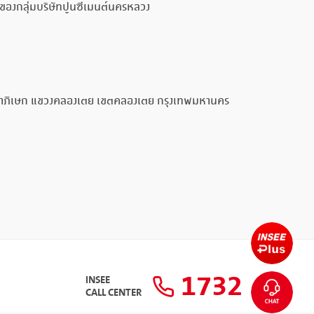
ๆ ของกลุ่มบริษัทปูนซีเมนต์นครหลวง
รัชดาภิเษก แขวงคลองเตย เขตคลองเตย กรุงเทพมหานคร
1732
INSEE
CALL CENTER