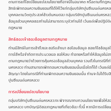
ตามการแก้ไขเปลี่ยนแปลงนโยบายที่อาจมีในอนาคต หรือตามที่กฎห
สิทธิเพิกถอนความยินยอมที่ได้ให้ไว้แก่กลุ่มบริษัทปูนซีเมนต์นครหลว
บุคคลตามวัตถุประสงค์ข้างต้นหมดลง กลุ่มบริษัทปูนซีเมนต์นครหล
ข้อมูลส่วนบุคคลของท่านไม่สามารถระบุตัวท่านได้ เว้นแต่เพื่อปฏิบั
กฎหมาย
สิทธิของเจ้าของข้อมูลตามกฎหมาย
ท่านมีสิทธิในการเข้าถึงและขอรับสำเนา ขอโอนข้อมูล ขอแก้ไขข้อมูล
การใช้หรือจำกัดการประมวลผล ขอให้ลบ ทำลายหรือทำให้ข้อมูลไม่สาม
ตามกฎหมายว่าด้วยการคุ้มครองข้อมูลส่วนบุคคล รวมถึงในกรณีที่ท่า
นครหลวง ท่านสามารถเพิกถอนความยินยอมนั้นเมื่อใดก็ได้ เว้นแต
สัญญา โดยในกรณีที่ท่านเพิกถอนความยินยอมนั้น ท่านจะไม่ได้รับสิ
ปูนซีเมนต์นครหลวง
การเปลี่ยนแปลงนโยบาย
กลุ่มบริษัทปูนซีเมนต์นครหลวงจะพิจารณาทบทวนนโยบายเพื่อให้สอด
นครหลวง บทบัญญัติของกฎหมายที่เกี่ยวข้อง ทั้งนี้ หากมีการเปลี่