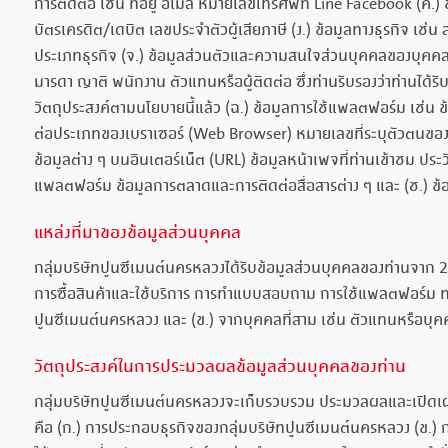
การติดต่อ เช่น ที่อยู่ อีเมล์ หมายเลขโทรศัพท์ Line Facebook (ค.)
บัตรเครดิต/เดบิต เลขประจำตัวผู้เสียภาษี (ง.) ข้อมูลทางธุรกิจ เช
ประเภทธุรกิจ (จ.) ข้อมูลส่วนตัวและความสนใจส่วนบุคคลของบุคคลที่เ
มารดา ญาติ พนักงาน ตัวแทนหรือผู้ติดต่อ ซึ่งท่านรับรองว่าท่านไ
วัตถุประสงค์ตามนโยบายนี้แล้ว (ฉ.) ข้อมูลการใช้แพลตฟอร์ม เช่น ข้อ
ต่อประเภทของเบราเซอร์ (Web Browser) หมายเลขที่ระบุตัวตนของเครื่
ข้อมูลต่าง ๆ บนอินเตอร์เน็ต (URL) ข้อมูลหน้าเพจที่ท่านเข้าชม ประว
แพลตฟอร์ม ข้อมูลการตลาดและการติดต่อสื่อสารต่าง ๆ และ (ช.) ข้อม
แหล่งที่มาของข้อมูลส่วนบุคคล
กลุ่มบริษัทปูนซีเมนต์นครหลวงได้รับข้อมูลส่วนบุคคลของท่านจาก 2 ช่
การซื้อสินค้าและใช้บริการ การทำแบบสอบถาม การใช้แพลตฟอร์ม ทางอ
ปูนซีเมนต์นครหลวง และ (ข.) จากบุคคลที่สาม เช่น ตัวแทนหรือบุคคลท
วัตถุประสงค์ในการประมวลผลข้อมูลส่วนบุคคลของท่าน
กลุ่มบริษัทปูนซีเมนต์นครหลวงจะเก็บรวบรวม ประมวลผลและเปิดเผยข้
คือ (ก.) การประกอบธุรกิจของกลุ่มบริษัทปูนซีเมนต์นครหลวง (ข.)