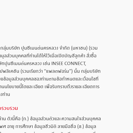
กลุ่มบริษัท ปูนซีเมนต์นครหลวง จำกัด (มหาชน) (รวม
ส่วนบุคคลที่ท่านได้ให้ไว้เมื่อเปิดบัญชีลูกค้า สั่งซื้อ
บริษัทปูนซีเมนต์นครหลวง เช่น INSEE CONNECT,
อปพลิเคชัน (รวมเรียกว่า “แพลตฟอร์ม”) นั้น กลุ่มบริษัท
ข้อมูลส่วนบุคคลของท่านตามข้อกำหนดและเงื่อนไขที่
่านนโยบายนี้โดยละเอียด เพื่อรับทราบถึงรายละเอียดการ
งท่าน
ก็บรวบรวม
าน ดังนี้คือ (ก.) ข้อมูลส่วนตัวและความสนใจส่วนบุคคล
 อายุ การศึกษา ข้อมูลชีวมิติ ลายมือชื่อ (ข.) ข้อมูล