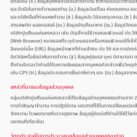
ฝึกอบรม (จ.) ข้อมูลบุคคลอ้างอิงในการทำงาน ซึ่งท่านรับรองว่าท่าน
และอ้างอิงในการทำงานของท่าน (ฉ.) ข้อมูลเงินเดือน ค่าตอบแทน และเ
และบริษัทอื่นที่ท่านเคยทำงาน (ช.) ข้อมูลประวัติอาชญากรรม (ซ.) 
สารเสพติด แอลกอฮอล์ (ฌ.) ข้อมูลบัญชีธนาคาร (ญ.) ข้อมูลวัดผลกา
บริษัทปูนซีเมนต์นครหลวง เช่น บัญชีการใช้งานคอมพิวเตอร์ ประวัต
(Web Browser) หมายเลขที่ระบุตัวตนของเครื่องคอมพิวเตอร์ที่เข้าใช้
อินเตอร์เน็ต (URL) ข้อมูลหน้าเพจที่ท่านเข้าชม ประวัติ และการติดต
ผิดวินัยหรือข้อบังคับการทำงาน (ฐ.) ข้อมูลคู่สมรส บุตร บิดามารดา ญา
ซึ่งท่านรับรองว่าท่านได้รับความยินยอมจากบุคคลดังกล่าวเพื่อวัตถุปร
เช่น GPS (ฑ.) ข้อมูลประกอบการยื่นภาษีต่างๆ และ (ณ.) ข้อมูลจากหน
แหล่งที่มาของข้อมูลส่วนบุคคล
กลุ่มบริษัทปูนซีเมนต์นครหลวงได้รับข้อมูลส่วนบุคคลของท่านจาก 2 
การทำสัญญาจ้างงาน การปฏิบัติงาน เอกสารที่ใช้ในการเปลี่ยนแปลงข้
จัดหางาน โรงพยาบาลที่ตรวจสุขภาพ ข้อมูลผู้ติดต่อที่ท่านได้ให้ไว้
เอกชนที่เกี่ยวข้อง
วัตถุประสงค์ในการประมวลผลข้อมูลส่วนบุคคลของท่าน