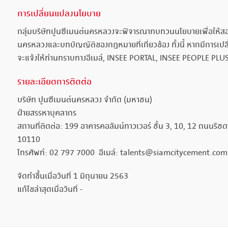
การเปลี่ยนแปลงนโยบาย
กลุ่มบริษัทปูนซีเมนต์นครหลวงจะพิจารณาทบทวนนโยบายเพื่อให้สอด
นครหลวงและบทบัญญัติของกฎหมายที่เกี่ยวข้อง ทั้งนี้ หากมีการเปล
จะแจ้งให้ท่านทราบทางอีเมล์, INSEE PORTAL, INSEE PEOPLE PLUS 
รายละเอียดการติดต่อ
บริษัท ปูนซีเมนต์นครหลวง จำกัด (มหาชน)
ฝ่ายสรรหาบุคลากร
สถานที่ติดต่อ: 199 อาคารคอลัมน์ทาวเวอร์ ชั้น 3, 10, 12 ถนน
10110
โทรศัพท์: 02 797 7000 อีเมล์: talents@siamcitycement.com
จัดทำขึ้นเมื่อวันที่ 1 มิถุนายน 2563
แก้ไขล่าสุดเมื่อวันที่ -