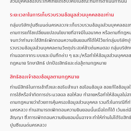
ส่วนบุคคลของประเทศไทยได้ใช้บังคับในขณะที่มีการดำเนินการนั้น
ระยะเวลาในการเก็บรวบรวมข้อมูลส่วนบุคคลของท่าน
กลุ่มบริษัทปูนซีเมนต์นครหลวงจะเก็บรวบรวมข้อมูลส่วนบุคคลของท่าน
ตามการแก้ไขเปลี่ยนแปลงนโยบายที่อาจมีในอนาคต หรือตามที่กฎ
จนกว่าท่านจะใช้สิทธิเพิกถอนความยินยอมที่ได้ให้ไว้แก่กลุ่มบริษัทป
รวบรวมข้อมูลส่วนบุคคลตามวัตถุประสงค์ข้างต้นหมดลง กลุ่มบริษ
ท่านออกจากระบบและบันทึกต่าง ๆ และ/หรือทำให้ข้อมูลส่วนบุคคลของท
กฎหมาย รักษาสิทธิ ปกป้องสิทธิและต่อสู้ตามกฎหมาย
สิทธิของเจ้าของข้อมูลตามกฎหมาย
ท่านมีสิทธิในการเข้าถึงและขอรับสำเนา ขอโอนข้อมูล ขอแก้ไขข้อมูล
การใช้หรือจำกัดการประมวลผล ขอให้ลบ ทำลายหรือทำให้ข้อมูลไม่สาม
ตามกฎหมายว่าด้วยการคุ้มครองข้อมูลส่วนบุคคล รวมถึงในกรณีที่ท่า
นครหลวง ท่านสามารถเพิกถอนความยินยอมนั้นเมื่อใดก็ได้ เว้นแต
สัญญา ซึ่งการเพิกถอนความยินยอมนั้นอาจจะทำให้ท่านไม่ได้รับสิทธ
ปูนซีเมนต์นครหลวง