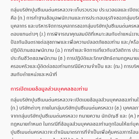
กลุ่มบริษัทปูนซีเมนต์นครหลวงจะเก็บรวบรวม ประมวลผลและเปิดเผยข้
คือ (ก.) การทำฐานข้อมูลพนักงานและการประกอบธุรกิจของกลุ่มบริ
บุคลากร และบริหารจัดการบุคลากรของกลุ่มบริษัทปูนซีเมนต์นครหลวง 
ตอบแทนต่างๆ (ง.) การพิจารณาคุณสมบัติที่เหมาะสมกับตำแหน่งงา
ป้องกันอันตรายต่อสุขภาพและเพื่อความปลอดภัยของท่าน และ/หรือบุ
ปฏิบัติงานของพนักงาน (ฉ.) การทำและจัดการเกี่ยวกับสวัสดิการ ปร
ประกันชีวิตของพนักงาน (ช.) การปฏิบัติและรักษาสิทธิตามกฎหมายข
ครอบครัวและผู้ติดต่อของท่านกรณีมีความจำเป็น และ (ฌ.) การบร
สมกับตำแหน่งและหน้าที่
การเปิดเผยข้อมูลส่วนบุคคลของท่าน
กลุ่มบริษัทปูนซีเมนต์นครหลวงจะเปิดเผยข้อมูลส่วนบุคคลของท่านให้กั
(ก.) บริษัทต่างๆ ภายในกลุ่มบริษัทปูนซีเมนต์นครหลวง (ข.) บุคคลภ
จากกลุ่มบริษัทปูนซีเมนต์นครหลวง ทนายความ นักบัญชี และ (ค.) ห
กฎหมายกำหนด ในกรณีที่ข้อมูลส่วนบุคคลของท่านถูกโอนให้แก่บุคคลดั
ปูนซีเมนต์นครหลวงจะดำเนินมาตรการที่จำเป็นเพื่อคุ้มครองการโอน