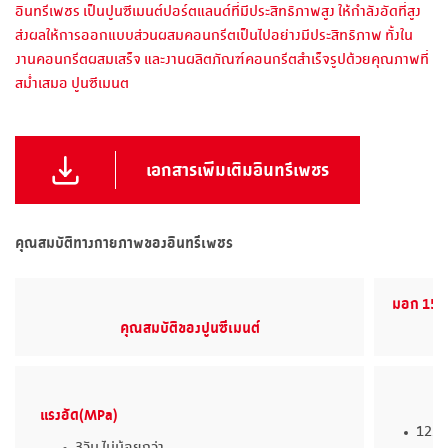
อินทรีเพชร เป็นปูนซีเมนต์ปอร์ตแลนด์ที่มีประสิทธิภาพสูง ให้กำลังอัดที่สูง
ส่งผลให้การออกแบบส่วนผสมคอนกรีตเป็นไปอย่างมีประสิทธิภาพ ทั้งใน
งานคอนกรีตผสมเสร็จ และงานผลิตภัณฑ์คอนกรีตสำเร็จรูปด้วยคุณภาพที่
สม่ำเสมอ ปูนซีเมนต
เอกสารเพิ่มเติมอินทรีเพชร
คุณสมบัติทางกายภาพของอินทรีเพชร
มอก 15 ป
คุณสมบัติของปูนซีเมนต์
แรงอัด(MPa)
12.0