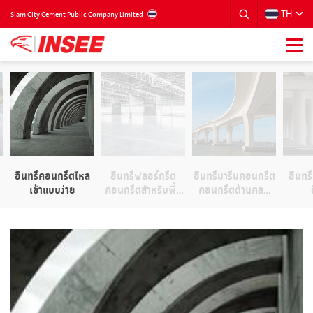
TH
THAILAND
Siam City Cement Public Company Limited
อินทรีคอนกรีตไหล
อินทรีฟลอร์กรีต
อินทรีมารีนคอนกรีต
อินทร
เข้าแบบง่าย
คอนกรีตสำหรับพื้น
คอนกรีตต้านคลอ
แกร่ง
ไรด์