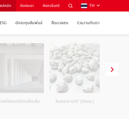
TH
ไซต์หลัก
ติดต่อเรา
ค้นหาอินทรี
ESG
นักลงทุนสัมพันธ์
สื่อมวลชน
ร่วมงานกับเรา
ินทรีคอนกรีตทนดินเค็ม
หินขนาด 3/4” (20มม.)
หินฝุ่นคัด