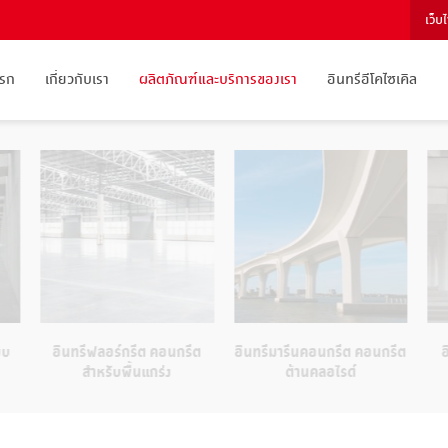
เว็บ
แรก
เกี่ยวกับเรา
ผลิตภัณฑ์และบริการของเรา
อินทรีอีโคไซเคิล
บบ
อินทรีฟลอร์กรีต คอนกรีต
อินทรีมารีนคอนกรีต คอนกรีต
อ
สำหรับพื้นแกร่ง
ต้านคลอไรด์