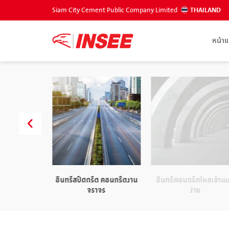
Siam City Cement Public Company Limited
THAILAND
หน้า
ตรับแรงเร็ว
อินทรีสปีดกรีต คอนกรีตงาน
อินทรีคอนกรีตไหลเข้าแ
จราจร
ง่าย