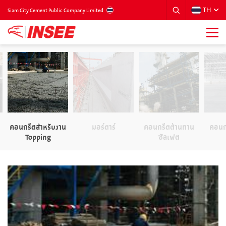
TH
THAILAND
Siam City Cement Public Company Limited
น
คอนกรีตสำหรับงาน
มอร์ตาร์
คอนกรีตต้านทาน
คอนก
Topping
ซัลเฟต