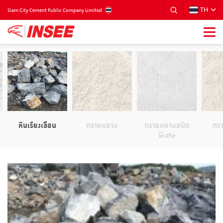
TH
THAILAND
Siam City Cement Public Company Limited
หินเรียงเขื่อน
ทรายหยาบ
ทรายหยาบชนิด
ทรา
พิเศษ