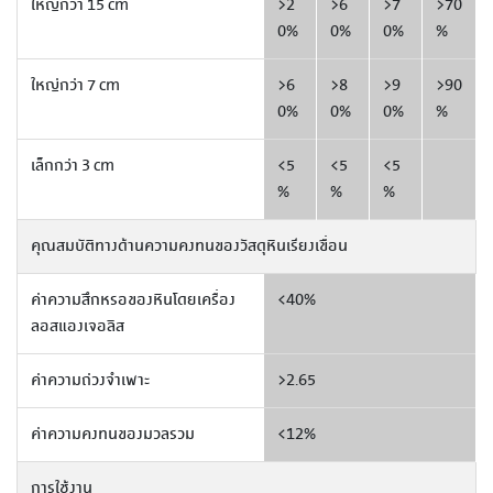
ใหญ่กว่า 15 cm
>2
>6
>7
>70
0%
0%
0%
%
ใหญ่กว่า 7 cm
>6
>8
>9
>90
0%
0%
0%
%
เล็กกว่า 3 cm
<5
<5
<5
%
%
%
คุณสมบัติทางด้านความคงทนของวัสดุหินเรียงเขื่อน
ค่าความสึกหรอของหินโดยเครื่อง
<40%
ลอสแองเจอลิส
ค่าความถ่วงจำเพาะ
>2.65
ค่าความคงทนของมวลรวม
<12%
การใช้งาน